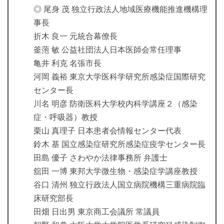
◎ 尾身 茂 独立行政法人地域医療機能推進機構理
事長
折木 良一 元統合幕僚長
釜萢 敏 公益社団法人日本医師会常任理事
亀井 利克 名張市長
河岡 義裕 東京大学医科学研究所感染症国際研究
センター長
川名 明彦 防衛医科大学校内科学講座２（感染
症・呼吸器）教授
栗山 真理子 日本患者会情報センター代表
鈴木 基 国立感染症研究所感染症疫学センター長
田島 優子 さわやか法律事務所 弁護士
舘田 一博 東邦大学微生物・感染症学講座教授
谷口 清州 独立行政法人国立病院機構三重病院臨
床研究部長
田畑 日出男 東京商工会議所 常議員