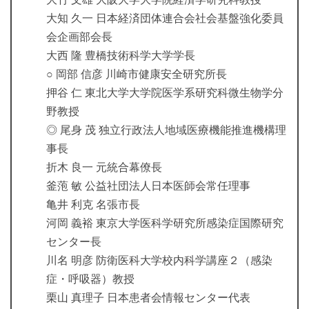
大知 久一 日本経済団体連合会社会基盤強化委員
会企画部会長
大西 隆 豊橋技術科学大学学長
○ 岡部 信彦 川崎市健康安全研究所長
押谷 仁 東北大学大学院医学系研究科微生物学分
野教授
◎ 尾身 茂 独立行政法人地域医療機能推進機構理
事長
折木 良一 元統合幕僚長
釜萢 敏 公益社団法人日本医師会常任理事
亀井 利克 名張市長
河岡 義裕 東京大学医科学研究所感染症国際研究
センター長
川名 明彦 防衛医科大学校内科学講座２（感染
症・呼吸器）教授
栗山 真理子 日本患者会情報センター代表