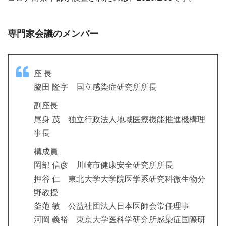
専門家会議のメンバー
座 長
脇田 隆字 国立感染症研究所所長
副座長
尾身 茂 独立行政法人地域医療機能推進機構理
事長
構成員
岡部 信彦 川崎市健康安全研究所所長
押谷 仁 東北大学大学院医学系研究科微生物分
野教授
釜萢 敏 公益社団法人日本医師会常任理事
河岡 義裕 東京大学医科学研究所感染症国際研