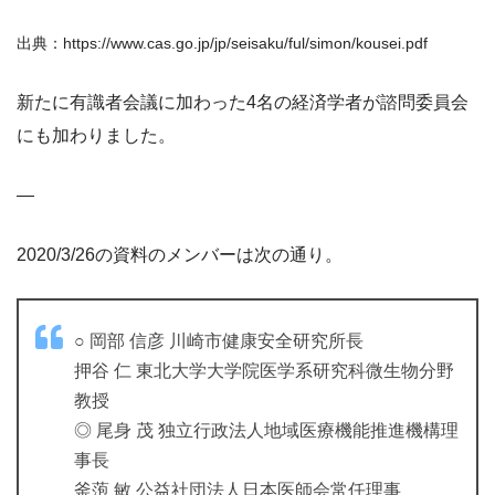
出典：https://www.cas.go.jp/jp/seisaku/ful/simon/kousei.pdf
新たに有識者会議に加わった4名の経済学者が諮問委員会
にも加わりました。
—
2020/3/26の資料のメンバーは次の通り。
○ 岡部 信彦 川崎市健康安全研究所長
押谷 仁 東北大学大学院医学系研究科微生物分野
教授
◎ 尾身 茂 独立行政法人地域医療機能推進機構理
事長
釜萢 敏 公益社団法人日本医師会常任理事