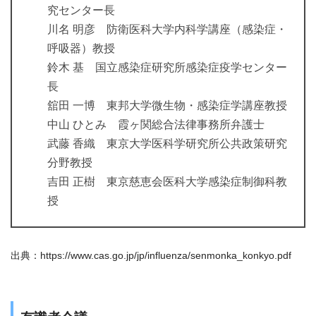
究センター長
川名 明彦 防衛医科大学内科学講座（感染症・
呼吸器）教授
鈴木 基 国立感染症研究所感染症疫学センター
長
舘田 一博 東邦大学微生物・感染症学講座教授
中山 ひとみ 霞ヶ関総合法律事務所弁護士
武藤 香織 東京大学医科学研究所公共政策研究
分野教授
吉田 正樹 東京慈恵会医科大学感染症制御科教
授
出典：https://www.cas.go.jp/jp/influenza/senmonka_konkyo.pdf