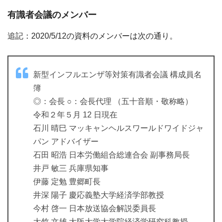
有識者会議のメンバー
追記：2020/5/12の資料のメンバーは次の通り。
新型インフルエンザ等対策有識者会議 構成員名
簿
◎：会長 ○：会長代理 （五十音順・敬称略）
令和２年５月 12 日現在
石川 晴巳 マッキャンヘルスワールドワイドジャ
パン アドバイザー
石田 昭浩 日本労働組合総連合会 副事務局長
井戸 敏三 兵庫県知事
伊藤 定勉 豊郷町長
井深 陽子 慶応義塾大学経済学部教授
今村 啓一 日本放送協会解説委員長
大竹 文雄 大阪大学大学院経済学研究科教授