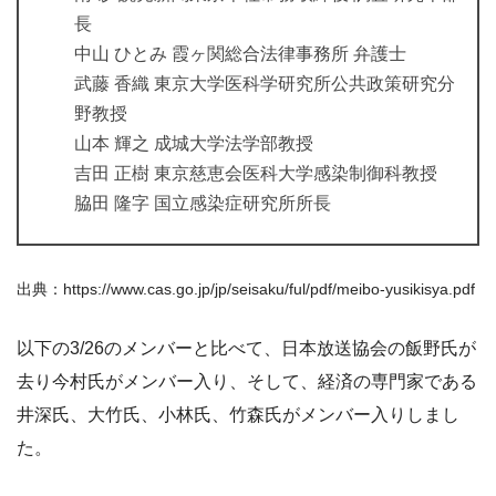
長
中山 ひとみ 霞ヶ関総合法律事務所 弁護士
武藤 香織 東京大学医科学研究所公共政策研究分
野教授
山本 輝之 成城大学法学部教授
吉田 正樹 東京慈恵会医科大学感染制御科教授
脇田 隆字 国立感染症研究所所長
出典：https://www.cas.go.jp/jp/seisaku/ful/pdf/meibo-yusikisya.pdf
以下の3/26のメンバーと比べて、日本放送協会の飯野氏が
去り今村氏がメンバー入り、そして、経済の専門家である
井深氏、大竹氏、小林氏、竹森氏がメンバー入りしまし
た。