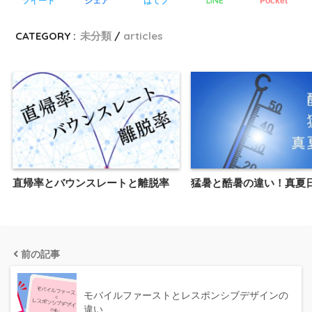
LINE
ツイート
シェア
はてブ
Pocket
CATEGORY :
未分類
articles
直帰率とバウンスレートと離脱率
猛暑と酷暑の違い！真夏
前の記事
モバイルファーストとレスポンシブデザインの
違い