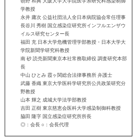
朝野 和典 大阪大学大学院医学系研究科感染制御
学教授
永井 庸次 公益社団法人全日本病院協会常任理事
長谷川 秀樹 国立感染症研究所インフルエンザウ
イルス研究センター長
福田 充 日本大学危機管理学部教授・日本大学大
学院新聞学研究科教授
南 砂 読売新聞東京本社常務取締役 調査研究本部
長
中山 ひとみ 霞ヶ関総合法律事務所 弁護士
武藤 香織 東京大学医科学研究所公共政策研究分
野教授
山本 輝之 成城大学法学部教授
吉田 正樹 東京慈恵会医科大学感染制御科教授
脇田 隆字 国立感染症研究所所長
◎：会長 ○：会長代理