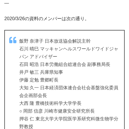
—
2020/3/26の資料のメンバーは次の通り。
飯野 奈津子 日本放送協会解説主幹
石川 晴巳 マッキャンヘルスワールドワイドジャ
パン アドバイザー
石田 昭浩 日本労働組合総連合会 副事務局長
井戸 敏三 兵庫県知事
伊藤 定勉 豊郷町長
大知 久一 日本経済団体連合会社会基盤強化委員
会企画部会長
大西 隆 豊橋技術科学大学学長
○ 岡部 信彦 川崎市健康安全研究所長
押谷 仁 東北大学大学院医学系研究科微生物学分
野教授