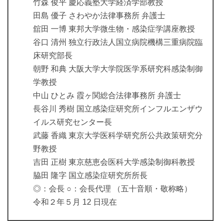
竹森 俊平 慶応義塾大学経済学部教授
田島 優子 さわやか法律事務所 弁護士
舘田 一博 東邦大学微生物・感染症学講座教授
谷口 清州 独立行政法人国立病院機構三重病院臨
床研究部長
朝野 和典 大阪大学大学院医学系研究科感染制御
学教授
中山 ひとみ 霞ヶ関総合法律事務所 弁護士
長谷川 秀樹 国立感染症研究所インフルエンザウ
イルス研究センター長
武藤 香織 東京大学医科学研究所公共政策研究分
野教授
吉田 正樹 東京慈恵会医科大学感染制御科教授
脇田 隆字 国立感染症研究所所長
◎：会長 ○：会長代理 （五十音順・敬称略）
令和２年５月 12 日現在