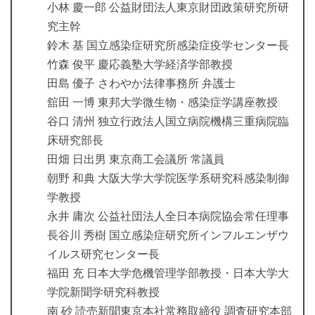
小林 慶一郎 公益財団法人東京財団政策研究所研
究主幹
鈴木 基 国立感染症研究所感染症疫学センター長
竹森 俊平 慶応義塾大学経済学部教授
田島 優子 さわやか法律事務所 弁護士
舘田 一博 東邦大学微生物・感染症学講座教授
谷口 清州 独立行政法人国立病院機構三重病院臨
床研究部長
田畑 日出男 東京商工会議所 常議員
朝野 和典 大阪大学大学院医学系研究科感染制御
学教授
永井 庸次 公益社団法人全日本病院協会常任理事
長谷川 秀樹 国立感染症研究所インフルエンザウ
イルス研究センター長
福田 充 日本大学危機管理学部教授・日本大学大
学院新聞学研究科教授
南 砂 読売新聞東京本社常務取締役 調査研究本部