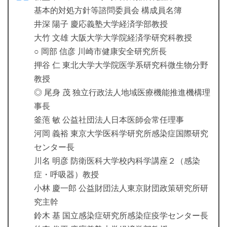
基本的対処方針等諮問委員会 構成員名簿
井深 陽子 慶応義塾大学経済学部教授
大竹 文雄 大阪大学大学院経済学研究科教授
○ 岡部 信彦 川崎市健康安全研究所長
押谷 仁 東北大学大学院医学系研究科微生物分野
教授
◎ 尾身 茂 独立行政法人地域医療機能推進機構理
事長
釜萢 敏 公益社団法人日本医師会常任理事
河岡 義裕 東京大学医科学研究所感染症国際研究
センター長
川名 明彦 防衛医科大学校内科学講座２（感染
症・呼吸器）教授
小林 慶一郎 公益財団法人東京財団政策研究所研
究主幹
鈴木 基 国立感染症研究所感染症疫学センター長